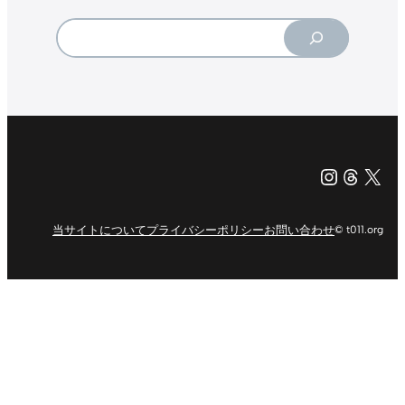
Search
Instagr
Threa
X（旧Tw
当サイトについて
プライバシーポリシー
お問い合わせ
© t011.org