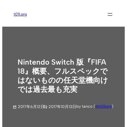
内
容
t011.org
を
ス
キ
ッ
プ
Nintendo Switch 版『FIFA
18』概要、フルスペックで
はないものの任天堂機向け
では過去最も充実
by tanco (
@t011org
)
2017年6月12日
2017年10月13日