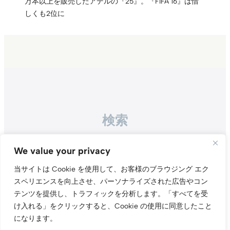
万本以上を販売したアデルの『25』。『FIFA 16』は惜
しくも2位に
検索
Search
We value your privacy
当サイトは Cookie を使用して、お客様のブラウジング エク
スペリエンスを向上させ、パーソナライズされた広告やコン
テンツを提供し、トラフィックを分析します。
「すべてを受
け入れる」をクリックすると、Cookie の使用に同意したこと
になります。
Instagr
Threa
X（旧Tw