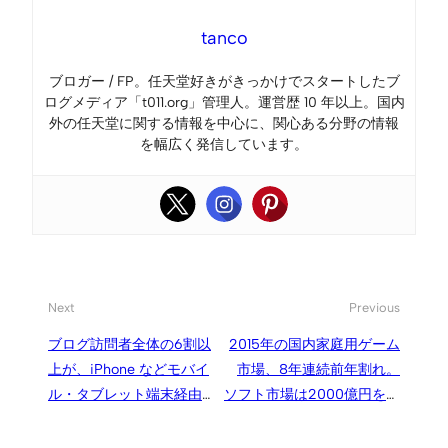
tanco
ブロガー / FP。任天堂好きがきっかけでスタートしたブ
ログメディア「t011.org」管理人。運営歴 10 年以上。国内
外の任天堂に関する情報を中心に、関心ある分野の情報
を幅広く発信しています。
Next
Previous
ブログ訪問者全体の6割以
2015年の国内家庭用ゲーム
上が、iPhone などモバイ
市場、8年連続前年割れ。
ル・タブレット端末経由で
ソフト市場は2000億円を下
のアクセス。モバイルファ
回る
ーストを意識せねば