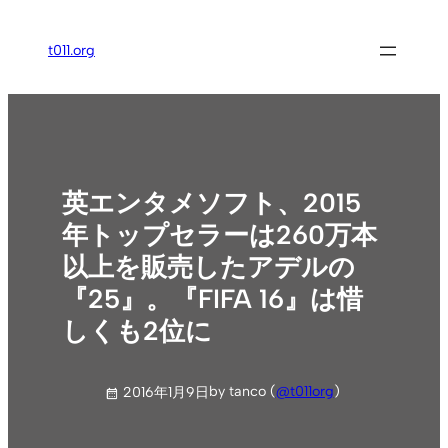
内
容
t011.org
を
ス
キ
ッ
プ
英エンタメソフト、2015
年トップセラーは260万本
以上を販売したアデルの
『25』。『FIFA 16』は惜
しくも2位に
by tanco (
@t011org
)
2016年1月9日