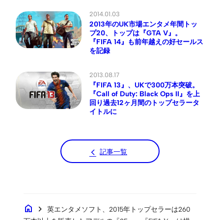
2014.01.03
2013年のUK市場エンタメ年間トッ
プ20、トップは『GTA V』。
『FIFA 14』も前年越えの好セールス
を記録
2013.08.17
『FIFA 13』、UKで300万本突破。
『Call of Duty: Black Ops II』を上
回り過去12ヶ月間のトップセラータ
イトルに
記事一覧
home
chevron_right
英エンタメソフト、2015年トップセラーは260