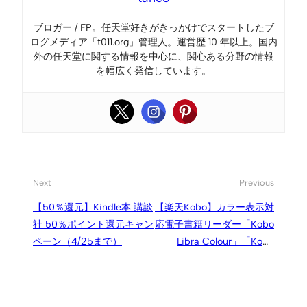
ブロガー / FP。任天堂好きがきっかけでスタートしたブ
ログメディア「t011.org」管理人。運営歴 10 年以上。国内
外の任天堂に関する情報を中心に、関心ある分野の情報
を幅広く発信しています。
Next
Previous
【50％還元】Kindle本 講談
【楽天Kobo】カラー表示対
社 50％ポイント還元キャン
応電子書籍リーダー「Kobo
ペーン（4/25まで）
Libra Colour」「Kobo
Clara Colour」登場