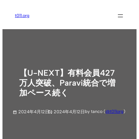
内
容
t011.org
を
ス
キ
ッ
プ
【U-NEXT】有料会員427
万人突破、Paravi統合で増
加ペース続く
by tanco (
@t011org
)
2024年4月12日
2024年4月12日