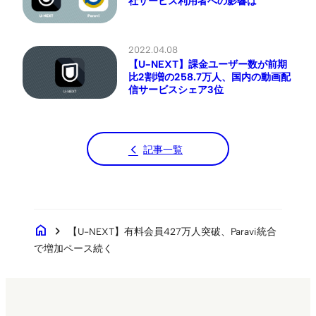
社サービス利用者への影響は
2022.04.08
【U-NEXT】課金ユーザー数が前期
比2割増の258.7万人、国内の動画配
信サービスシェア3位
記事一覧
home
chevron_right
【U-NEXT】有料会員427万人突破、Paravi統合
で増加ペース続く