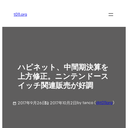
内
容
t011.org
を
ス
キ
ッ
プ
ハピネット、中間期決算を
上方修正。ニンテンドース
イッチ関連販売が好調
by tanco (
@t011org
)
2017年9月26日
2017年10月2日