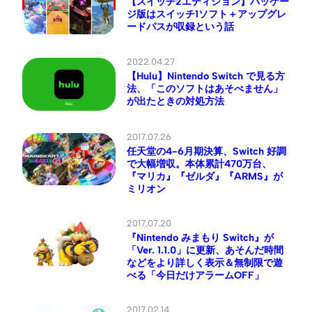
【スイッチ2エディション】パッケー
ジ版はスイッチ1ソフト＋アップグレ
ードパスが収録という話
2022.04.27
【Hulu】Nintendo Switch で見る方
法、「このソフトはあそべません」
が出たときの対処方法
2017.07.26
任天堂の4-6月期決算、Switch 好調
で大幅増収。本体累計470万台、
『マリカ』『ゼルダ』『ARMS』が
ミリオン
2017.07.20
『Nintendo みまもり Switch』が
「Ver. 1.1.0」に更新、あそんだ時間
などをより詳しく表示＆無制限で遊
べる「今日だけアラームOFF」
2017.02.14