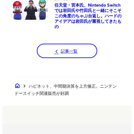
任天堂・宮本氏、Nintendo Switch
では岩田氏や竹田氏と一緒にそこそ
この角度のちゃぶ台返し。ハードの
アイデアは岩田氏が重視してきたも
の
記事一覧
home
chevron_right
ハピネット、中間期決算を上方修正。ニンテン
ドースイッチ関連販売が好調