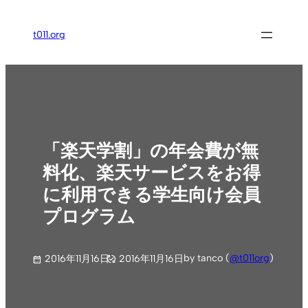
内
容
t011.org
を
ス
キ
ッ
プ
「楽天学割」の年会費が無
料化、楽天サービスをお得
に利用できる学生向け会員
プログラム
by tanco (
@t011org
)
2016年11月16日
2016年11月16日