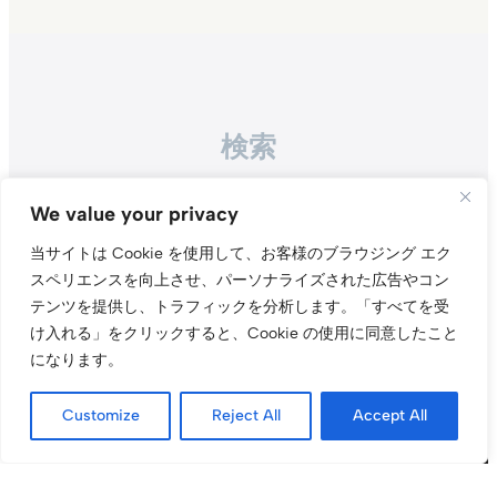
検索
Search
We value your privacy
当サイトは Cookie を使用して、お客様のブラウジング エク
スペリエンスを向上させ、パーソナライズされた広告やコン
テンツを提供し、トラフィックを分析します。
「すべてを受
け入れる」をクリックすると、Cookie の使用に同意したこと
になります。
Instagr
Threa
X（旧Tw
Customize
Reject All
Accept All
当サイトについて
プライバシーポリシー
お問い合わせ
© t011.org