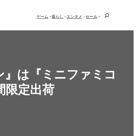
検
ゲーム
暮らし
エンタメ
セール
索
コン』は『ミニファミコ
間限定出荷