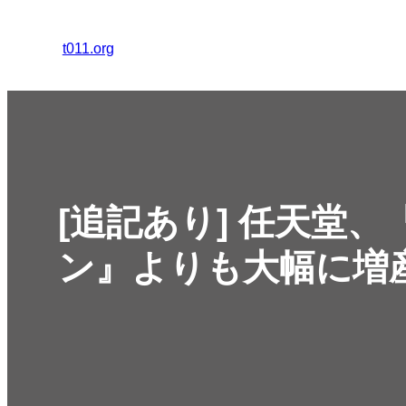
内
容
t011.org
を
ス
キ
ッ
プ
[追記あり] 任天堂
ン』よりも大幅に増