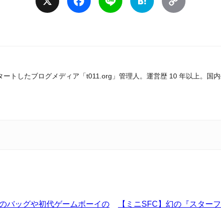
X
Facebook
Line
Hatena
Copy
Link
スタートしたブログメディア「t011.org」管理人。運営歴 10 年以
ンのバッグや初代ゲームボーイの
【ミニSFC】幻の『スター