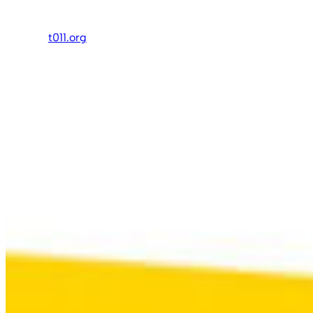
内
容
t011.org
を
ス
キ
ッ
プ
Wii U 本体セット 