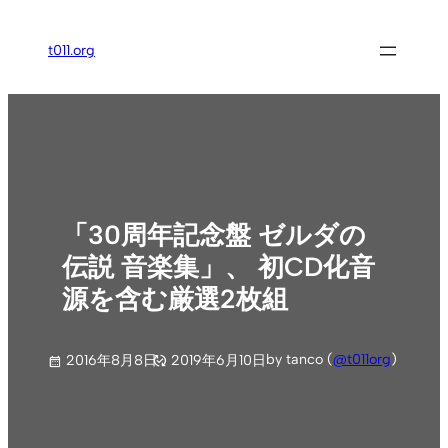
内
容
t011.org
を
ス
キ
ッ
プ
「30周年記念盤 ゼルダの
伝説 音楽集」、 初CD化音
源を含む厳選2枚組
by tanco (
@t011org
)
2016年8月8日
2019年6月10日