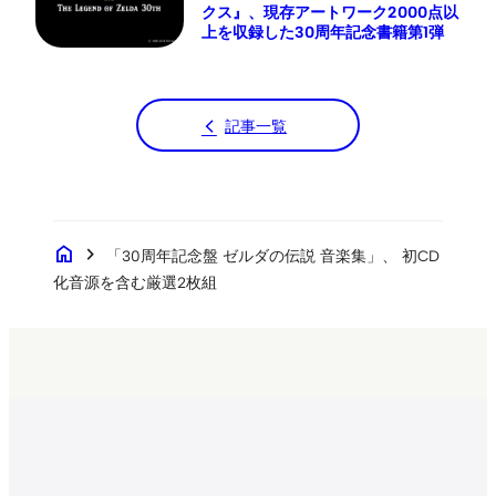
クス』、現存アートワーク2000点以
上を収録した30周年記念書籍第1弾
記事一覧
home
chevron_right
「30周年記念盤 ゼルダの伝説 音楽集」、 初CD
化音源を含む厳選2枚組