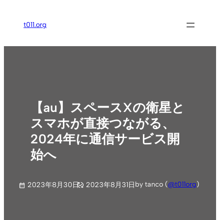
内
容
t011.org
を
ス
キ
ッ
プ
【au】スペースXの衛星と
スマホが直接つながる、
2024年に通信サービス開
始へ
by tanco (
@t011org
)
2023年8月30日
2023年8月31日