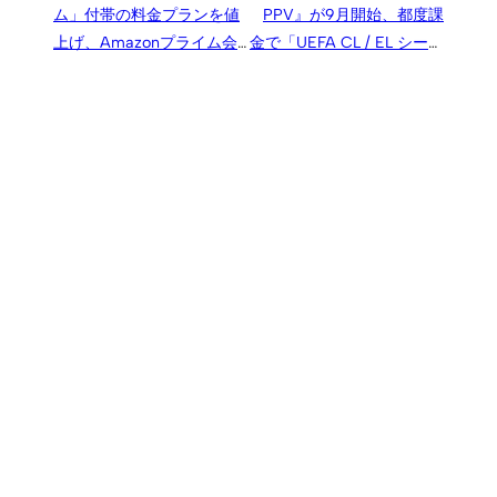
ム」付帯の料金プランを値
PPV』が9月開始、都度課
上げ、Amazonプライム会
金で「UEFA CL / EL シーズ
費の料金改定を反映して
ンパス」などを楽しめる