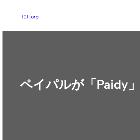
内
容
t011.org
を
ス
キ
ッ
プ
ペイパルが「Paid