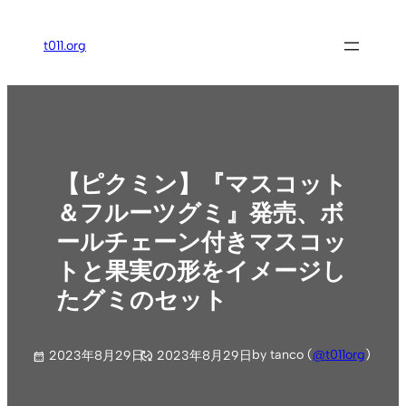
内
容
t011.org
を
ス
キ
ッ
プ
【ピクミン】『マスコット
＆フルーツグミ』発売、ボ
ールチェーン付きマスコッ
トと果実の形をイメージし
たグミのセット
by tanco (
@t011org
)
2023年8月29日
2023年8月29日