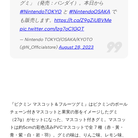
グミ」（発売：バンダイ）。本日から
#NintendoTOKYO
と
#NintendoOSAKA
で
も販売します。
https://t.co/Z9gZiUBVMe
pic.twitter.com/Izg7oC1GQT
— Nintendo TOKYO/OSAKA/KYOTO
(@N_Officialstore)
August 28, 2023
『ピクミン マスコット＆フルーツグミ』はピクミンのボール
チェーン付きマスコットと果実の形をイメージしたグミ
（27g）がセットになった、マスコット付きグミ。マスコッ
トは約5cmの彩色済みPVCマスコットで全 7 種（赤・黃・
青・紫・白・岩・羽）。グミの味は、りんご味、レモン味、