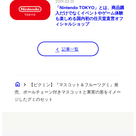
2019.02.01
「Nintendo TOKYO」とは、商品購
入だけでなくイベントやゲーム体験
も楽しめる国内初の任天堂直営オフ
ィシャルショップ
記事一覧
home
chevron_right
【ピクミン】『マスコット＆フルーツグミ』発
売、ボールチェーン付きマスコットと果実の形をイメー
ジしたグミのセット