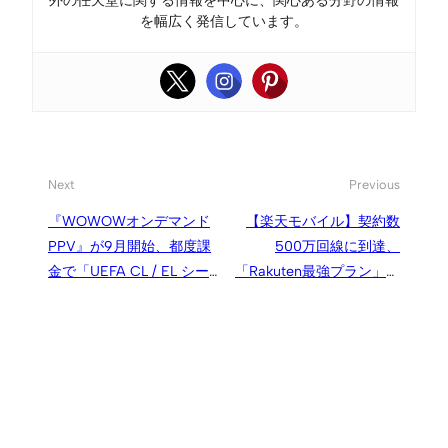
外の任天堂に関する情報を中心に、関心ある分野の情報
を幅広く発信しています。
Next
Previous
『WOWOWオンデマンド
【楽天モバイル】契約数
PPV』が9月開始、都度課
500万回線に到達、
金で「UEFA CL / EL シーズ
「Rakuten最強プラン」導
ンパス」などを楽しめる
入で増加に転じる