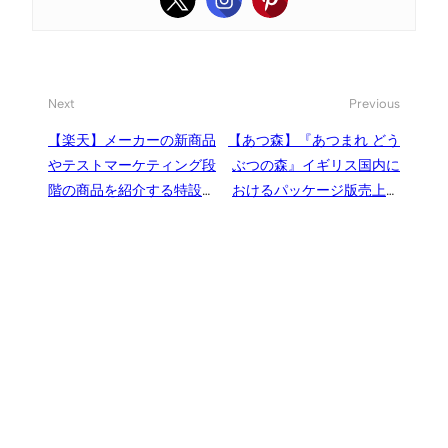
Next
Previous
【楽天】メーカーの新商品
【あつ森】『あつまれ どう
やテストマーケティング段
ぶつの森』イギリス国内に
階の商品を紹介する特設ペ
おけるパッケージ版売上が
ージ
累計100万本を突破