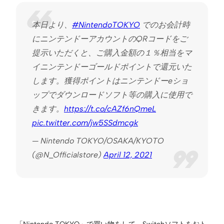
本日より、
#NintendoTOKYO
でのお会計時
にニンテンドーアカウントのQRコードをご
提示いただくと、ご購入金額の１％相当をマ
イニンテンドーゴールドポイントで還元いた
します。獲得ポイントはニンテンドーeショ
ップでダウンロードソフト等の購入に使用で
きます。
https://t.co/cAZf6nQmeL
pic.twitter.com/jw5SSdmcgk
— Nintendo TOKYO/OSAKA/KYOTO
(@N_Officialstore)
April 12, 2021
「Nintendo TOKYO」で買い物をして、Switchソフトをおト