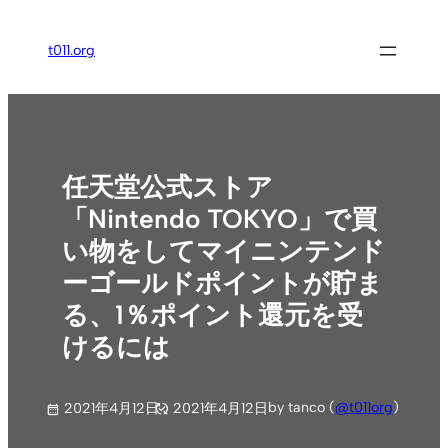
内
容
t011.org
を
ス
キ
ッ
プ
任天堂公式ストア
「Nintendo TOKYO」で買
い物をしてマイニンテンド
ーゴールドポイントが貯ま
る、1％ポイント還元を受
けるには
by tanco (
@t011org
)
2021年4月12日
2021年4月12日