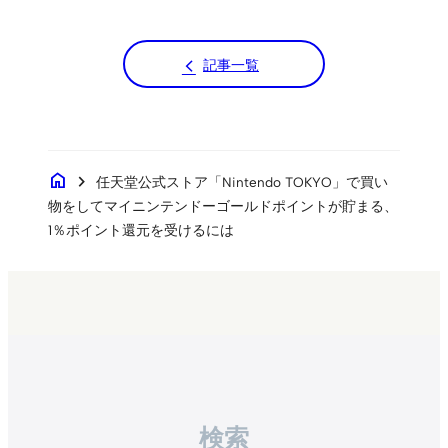
記事一覧
home
chevron_right
任天堂公式ストア「Nintendo TOKYO」で買い
物をしてマイニンテンドーゴールドポイントが貯まる、
1％ポイント還元を受けるには
検索