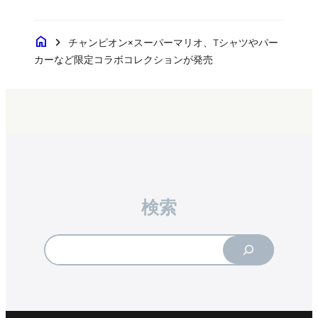
home
chevron_right
チャンピオン×スーパーマリオ、Tシャツやパー
カーなど限定コラボコレクションが発売
検索
Search