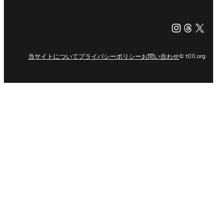
Instagr
Threa
X（旧Tw
当サイトについて
プライバシーポリシー
お問い合わせ
© t011.org