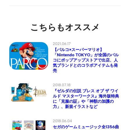
こちらもオススメ
2021.06.17
【パルコ×スーパーマリオ】
「Nintendo TOKYO」が全国のパル
コにポップアップストアで出店、人
気ブランドとのコラボアイテムも発
売
2018.07.18
『ゼルダの伝説 ブレス オブ ザ ワイ
ルド マスターワークス』海外版特典
に「克服の証」や「神獣の加護の
力」、新規イラストなど
2018.06.04
セガのゲームミュージック全1356曲