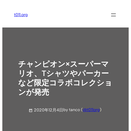
内
容
t011.org
を
ス
キ
ッ
プ
チャンピオン×スーパーマ
リオ、Tシャツやパーカー
など限定コラボコレクショ
ンが発売
by tanco (
@t011org
)
2020年12月4日