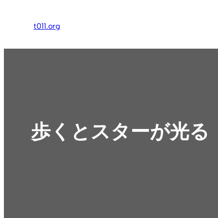
内
容
t011.org
を
ス
キ
ッ
プ
歩くとスターが光る