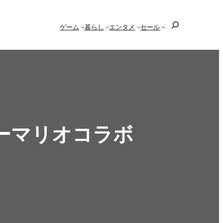
検
ゲーム
暮らし
エンタメ
セール
索
ーマリオコラボ