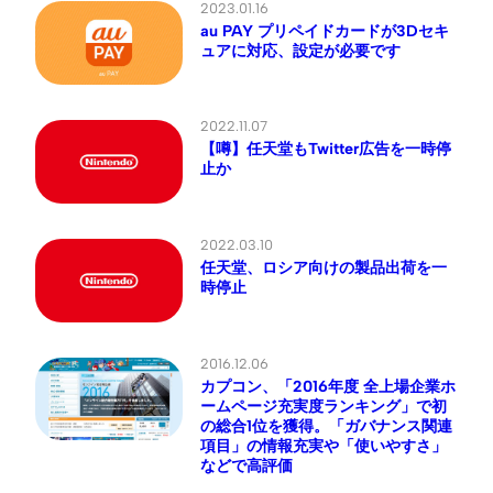
2023.01.16
au PAY プリペイドカードが3Dセキ
ュアに対応、設定が必要です
2022.11.07
【噂】任天堂もTwitter広告を一時停
止か
2022.03.10
任天堂、ロシア向けの製品出荷を一
時停止
2016.12.06
カプコン、「2016年度 全上場企業ホ
ームページ充実度ランキング」で初
の総合1位を獲得。「ガバナンス関連
項目」の情報充実や「使いやすさ」
などで高評価