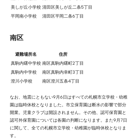
美しが丘小学校
清田区美しが丘二条5丁目
平岡南小学校
清田区平岡二条6丁目
南区
避難場所名
住所
真駒内曙中学校
南区真駒内曙町2丁目
真駒内中学校
南区真駒内幸町3丁目
澄川小学校
南区澄川五条4丁目
なお、地震にともない9月6日はすべての札幌市立学校・幼稚
園は臨時休校となりました。市立保育園は断水の影響で部分
開業。児童クラブは開設されません。その他、認可保育園と
認可外保育園については各園の判断になります。また9月7日
に関して、全ての札幌市立学校・幼稚園が臨時休校となりま
す。