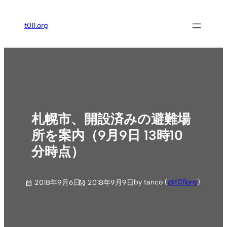
内
容
t011.org
を
ス
キ
ッ
プ
札幌市、開設済みの避難場
所を案内（9月9日 13時10
分時点）
by tanco (
@t011org
)
2018年9月6日
2018年9月9日