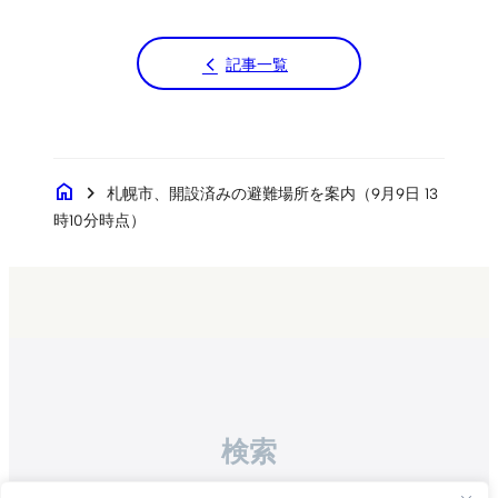
記事一覧
home
chevron_right
札幌市、開設済みの避難場所を案内（9月9日 13
時10分時点）
検索