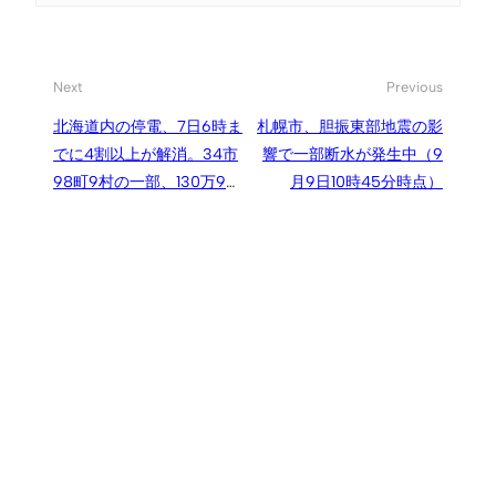
Next
Previous
北海道内の停電、7日6時ま
札幌市、胆振東部地震の影
でに4割以上が解消。34市
響で一部断水が発生中（9
98町9村の一部、130万9千
月9日10時45分時点）
戸