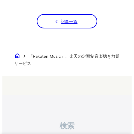
記事一覧
home
chevron_right
「Rakuten Music」、楽天の定額制音楽聴き放題
サービス
検索