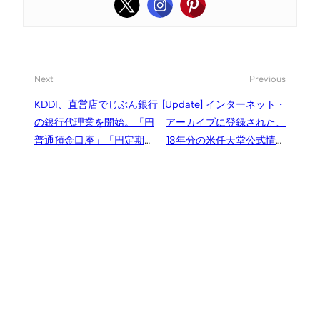
Next
Previous
KDDI、直営店でじぶん銀行
[Update] インターネット・
の銀行代理業を開始。「円
アーカイブに登録された、
普通預金口座」「円定期預
13年分の米任天堂公式情報
金口座」を取り扱い
誌「Nintendo Power」バッ
クナンバーが削除