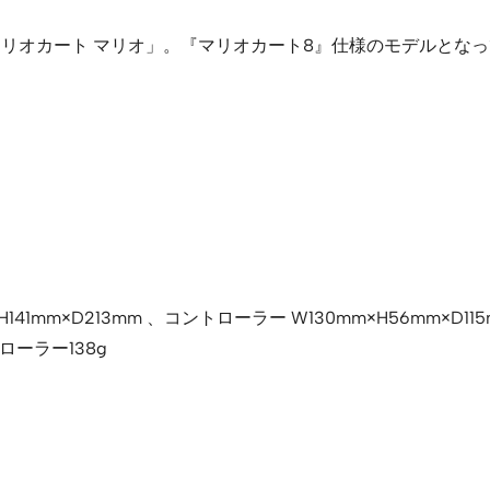
 マリオカート マリオ」。『マリオカート8』仕様のモデルと
41mm×D213mm 、コントローラー W130mm×H56mm×D115
ローラー138g