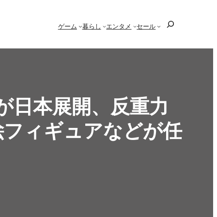
検
ゲーム
暮らし
エンタメ
セール
索
do」が日本展開、反重力
絵フィギュアなどが任