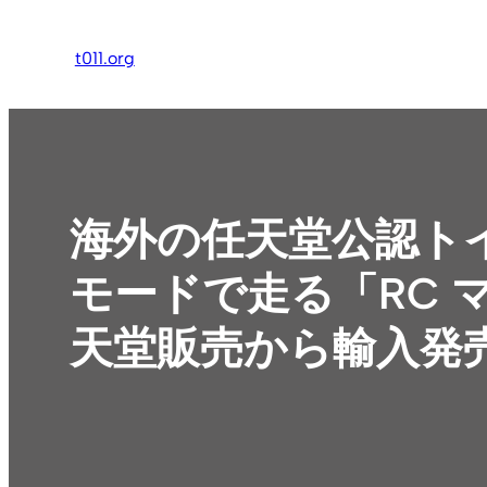
内
容
t011.org
を
ス
キ
ッ
プ
海外の任天堂公認トイ「W
モードで走る「RC
天堂販売から輸入発