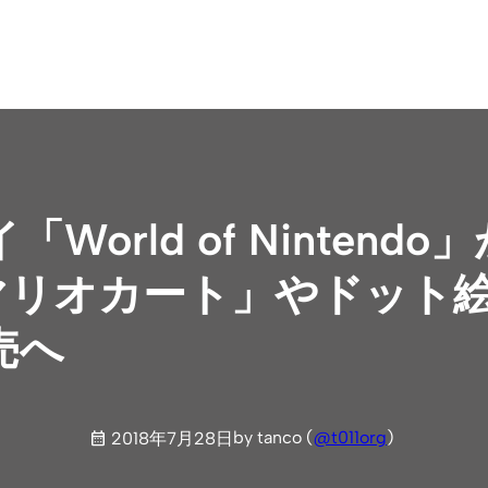
orld of Ninten
 マリオカート」やドット
売へ
by tanco (
@t011org
)
2018年7月28日