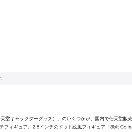
f Nintendo（任天堂キャラクターグッズ）」のいくつかが、国内
ィギュア、2.5インチのドット絵風フィギュア「8bit Coll