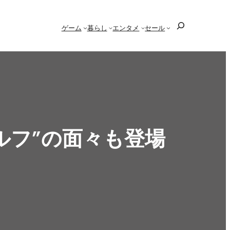
検
ゲーム
暮らし
エンタメ
セール
索
ルフ”の面々も登場