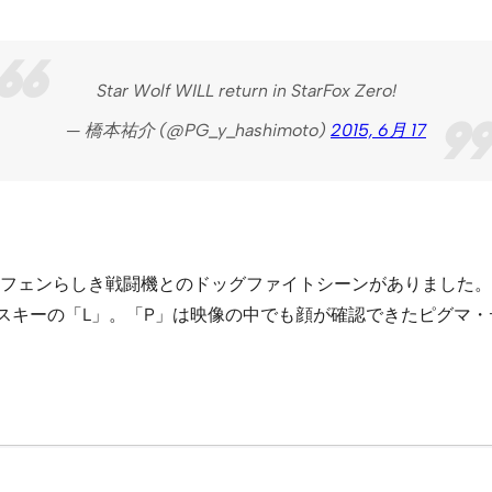
Star Wolf WILL return in StarFox Zero!
— 橋本祐介 (@PG_y_hashimoto)
2015, 6月 17
フェンらしき戦闘機とのドッグファイトシーンがありました。
スキーの「L」。「P」は映像の中でも顔が確認できたピグマ