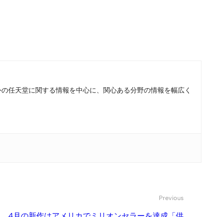
。国内外の任天堂に関する情報を中心に、関心ある分野の情報を幅広く
Previous
o』、4月の新作はアメリカでミリオンセラーを達成「供