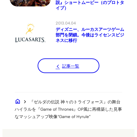
説』ショートムービー（のプロトタ
イプ）
2013.04.04
ディズニー、ルーカスアーツゲーム
部門を閉鎖。今後はライセンスビジ
ネスに移行
記事一覧
home
chevron_right
『ゼルダの伝説 神々のトライフォース』の舞台
ハイラルを『Game of Thrones』OP風に再構築した見事
なマッシュアップ映像“Game of Hyrule”