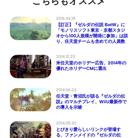
こちらもオススメ
2016.06.18
【訂正】『ゼルダの伝説 BotW』に
「モノリスソフト東京・京都スタジ
オから100人規模が開発に参加」は誤
り、任天堂チームも含めての人員数
2014.12.23
米任天堂のホリデー広告、2014年の
優れたホリデーCMに選出
2014.06.23
任天堂・青沼氏が語る『ゼルダの伝
説』のマルチプレイ、WiiU最新作で
の導入を示唆
2014.05.30
とびきり愛らしいリンクが登場す
る、ファンメイドの『ゼルダの伝