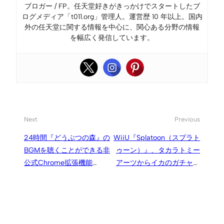
ブロガー / FP。任天堂好きがきっかけでスタートしたブ
ログメディア「t011.org」管理人。運営歴 10 年以上。国内
外の任天堂に関する情報を中心に、関心ある分野の情報
を幅広く発信しています。
Next
Previous
24時間『どうぶつの森』の
WiiU『Splatoon（スプラト
BGMを聴くことができる非
ゥーン）』、タカラトミー
公式Chrome拡張機能
アーツからイカのガチャが
「Animal Crossing
発売予定
Music」、とたけけミュー
ジック機能付き