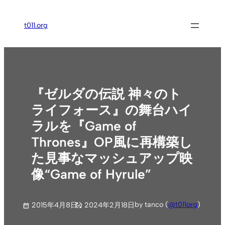
内
容
t011.org
を
ス
キ
ッ
プ
『ゼルダの伝説 神々のト
ライフォース』の舞台ハイ
ラルを『Game of
Thrones』OP風に再構築し
た見事なマッシュアップ映
像“Game of Hyrule”
by tanco (
@t011org
)
2015年4月8日
2024年2月18日