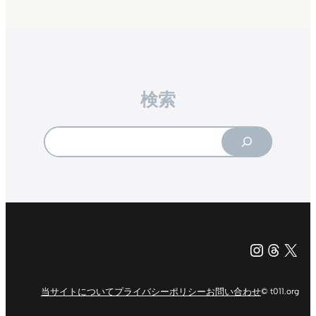
検索
Search
Instagr
Threa
X（旧Tw
当サイトについて
プライバシーポリシー
お問い合わせ
© t011.org