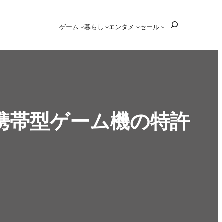
検
ゲーム
暮らし
エンタメ
セール
索
携帯型ゲーム機の特許