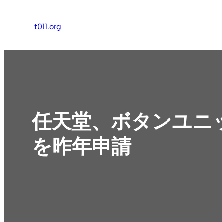
内
容
t011.org
を
ス
キ
ッ
プ
任天堂、ボタンユニ
を昨年申請