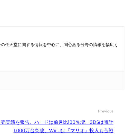
。国内外の任天堂に関する情報を中心に、関心ある分野の情報を幅広く
Previous
の販売実績を報告。ハードは前月比100％増、3DSは累計
1,000万台突破、Wii Uは『マリオ』投入も苦戦