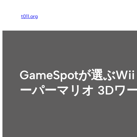
内
容
t011.org
を
ス
キ
ッ
プ
GameSpotが選ぶ
ーパーマリオ 3Dワ