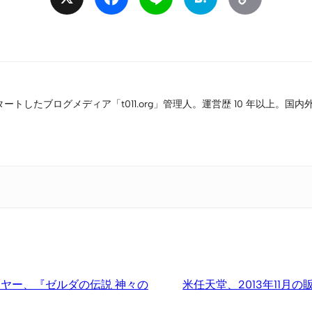
Link
タートしたブログメディア「t011.org」管理人。運営歴 10 年以上
・イヤー、『ゼルダの伝説 神々の
米任天堂、2013年11月