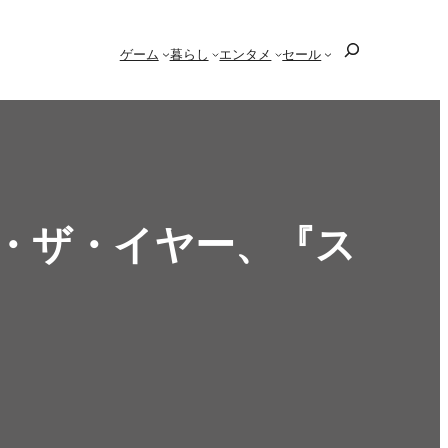
検
ゲーム
暮らし
エンタメ
セール
索
オブ・ザ・イヤー、『ス