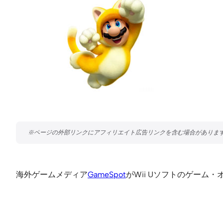
海外ゲームメディア
GameSpot
がWii Uソフトのゲー