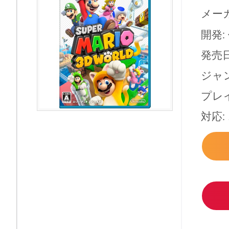
メーカ
開発:
発売日:
ジャン
プレイ
対応