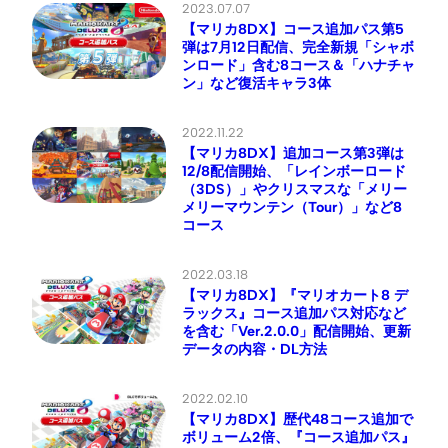
2023.07.07
【マリカ8DX】コース追加パス第5
弾は7月12日配信、完全新規「シャボ
ンロード」含む8コース＆「ハナチャ
ン」など復活キャラ3体
2022.11.22
【マリカ8DX】追加コース第3弾は
12/8配信開始、「レインボーロード
（3DS）」やクリスマスな「メリー
メリーマウンテン（Tour）」など8
コース
2022.03.18
【マリカ8DX】『マリオカート8 デ
ラックス』コース追加パス対応など
を含む「Ver.2.0.0」配信開始、更新
データの内容・DL方法
2022.02.10
【マリカ8DX】歴代48コース追加で
ボリューム2倍、『コース追加パス』