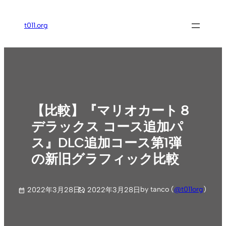
内
容
t011.org
を
ス
キ
ッ
プ
【比較】『マリオカート８
デラックス コース追加パ
ス』DLC追加コース第1弾
の新旧グラフィック比較
by tanco (
@t011org
)
2022年3月28日
2022年3月28日