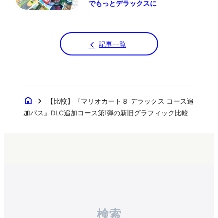
でもっとデラックスに
記事一覧
home
chevron_right
【比較】『マリオカート８ デラックス コース追
加パス』DLC追加コース第1弾の新旧グラフィック比較
検索