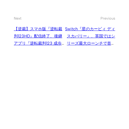
Next
Previous
【逆裁】スマホ版『逆転裁
Switch『星のカービィ ディ
判123HD』配信終了、後継
スカバリー』、英国ではシ
アプリ『逆転裁判123 成歩
リーズ最大ローンチで首位
堂セレクション』へのデー
デビュー
タ引き継ぎや違いは