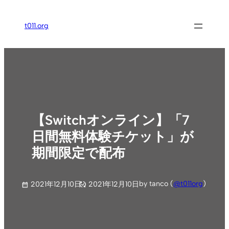
内
容
t011.org
を
ス
キ
ッ
プ
【Switchオンライン】「7
日間無料体験チケット」が
期間限定で配布
by tanco (
@t011org
)
2021年12月10日
2021年12月10日