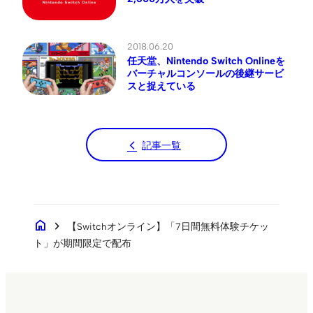
2018.06.20
任天堂、Nintendo Switch Onlineを
バーチャルコンソールの後継サービ
スと捉えている
記事一覧
home
chevron_right
【Switchオンライン】「7日間無料体験チケッ
ト」が期間限定で配布