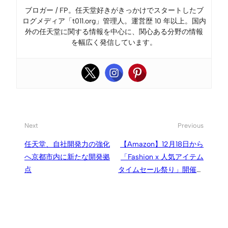
ブロガー / FP。任天堂好きがきっかけでスタートしたブ
ログメディア「t011.org」管理人。運営歴 10 年以上。国内
外の任天堂に関する情報を中心に、関心ある分野の情報
を幅広く発信しています。
Next
Previous
任天堂、自社開発力の強化
【Amazon】12月18日から
へ京都市内に新たな開発拠
「Fashion x 人気アイテム
点
タイムセール祭り」開催、
2021年の人気ファッション
アイテムが登場