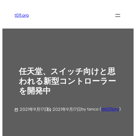
内
容
t011.org
を
ス
キ
ッ
プ
任天堂、スイッチ向けと思
われる新型コントローラー
を開発中
by tanco (
@t011org
)
2021年9月17日
2021年9月17日