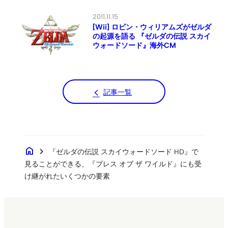
2011.11.15
[Wii] ロビン・ウィリアムズがゼルダ
の起源を語る 『ゼルダの伝説 スカイ
ウォードソード』海外CM
記事一覧
home
chevron_right
『ゼルダの伝説 スカイウォードソード HD』で
見ることができる、『ブレス オブ ザ ワイルド』にも受
け継がれたいくつかの要素