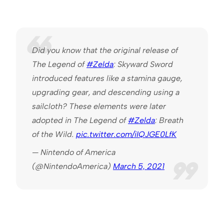
Did you know that the original release of
The Legend of
#Zelda
: Skyward Sword
introduced features like a stamina gauge,
upgrading gear, and descending using a
sailcloth? These elements were later
adopted in The Legend of
#Zelda
: Breath
of the Wild.
pic.twitter.com/iIQJGE0LfK
— Nintendo of America
(@NintendoAmerica)
March 5, 2021