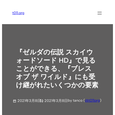
内
容
t011.org
を
ス
キ
ッ
プ
『ゼルダの伝説 スカイウ
ォードソード HD』で見る
ことができる、『ブレス
オブ ザ ワイルド』にも受
け継がれたいくつかの要素
by tanco (
@t011org
)
2021年3月8日
2021年3月8日