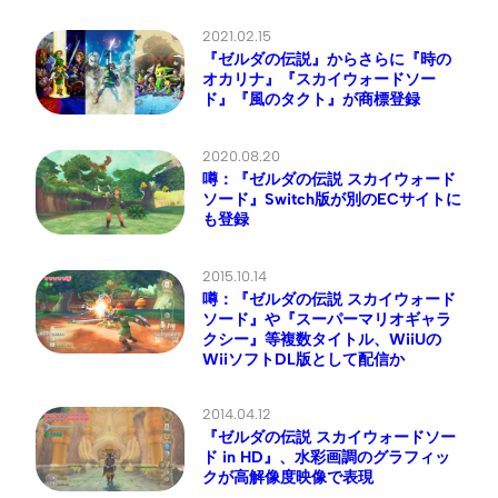
2021.02.15
『ゼルダの伝説』からさらに『時の
オカリナ』『スカイウォードソー
ド』『風のタクト』が商標登録
2020.08.20
噂：『ゼルダの伝説 スカイウォード
ソード』Switch版が別のECサイトに
も登録
2015.10.14
噂：『ゼルダの伝説 スカイウォード
ソード』や『スーパーマリオギャラ
クシー』等複数タイトル、WiiUの
WiiソフトDL版として配信か
2014.04.12
『ゼルダの伝説 スカイウォードソー
ド in HD』、水彩画調のグラフィッ
クが高解像度映像で表現