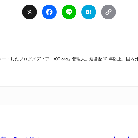
X
Facebook
Line
Hatena
Copy
Link
タートしたブログメディア「t011.org」管理人。運営歴 10 年以上