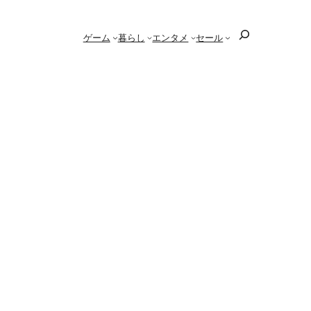
検
ゲーム
暮らし
エンタメ
セール
索
を終了