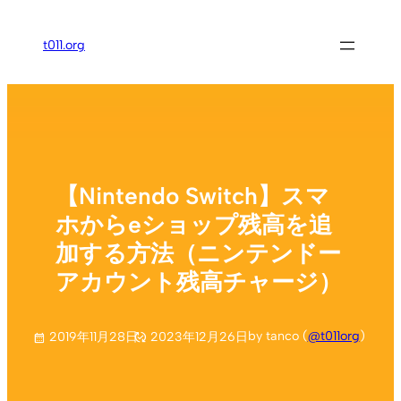
内
容
t011.org
を
ス
キ
ッ
プ
【Nintendo Switch】スマ
ホからeショップ残高を追
加する方法（ニンテンドー
アカウント残高チャージ）
by tanco (
@t011org
)
2019年11月28日
2023年12月26日