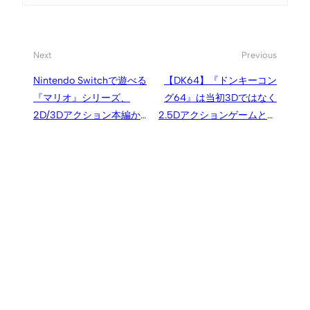
Next
Previous
Nintendo Switchで遊べる
【DK64】『ドンキーコン
『マリオ』シリーズ、
グ64』は当初3Dではなく
2D/3Dアクション本編から
2.5Dアクションゲームとし
レースにスポーツ、パーテ
てデザインされていた
ィーゲームまで