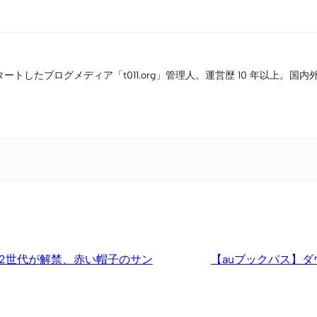
Link
タートしたブログメディア「t011.org」管理人。運営歴 10 年以上
2世代が解禁、赤い帽子のサン
【auブックパス】