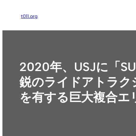
内
容
t011.org
を
ス
キ
ッ
プ
2020年、USJに「S
鋭のライドアトラク
を有する巨大複合エ