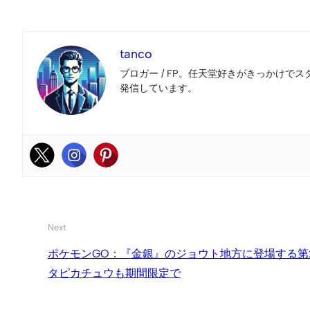
tanco
ブロガー / FP。任天堂好きがきっかけでス
発信しています。
Next
ポケモンGO：『金銀』のジョウト地方に登場する第
タピカチュウも期間限定で