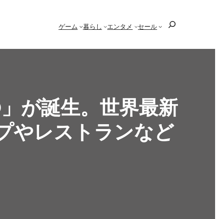
検
ゲーム
暮らし
エンタメ
セール
索
ORLD」が誕生。世界最新
プやレストランなど