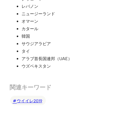
レバノン
ニュージーランド
オマーン
カタール
韓国
サウジアラビア
タイ
アラブ首長国連邦（UAE）
ウズベキスタン
関連キーワード
ウイイレ2019