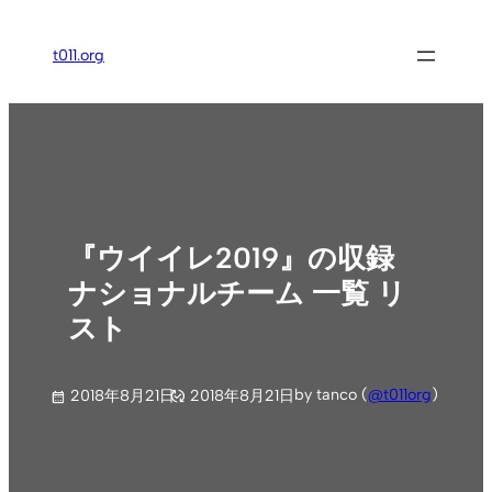
内
容
t011.org
を
ス
キ
ッ
プ
『ウイイレ2019』の収録
ナショナルチーム 一覧 リ
スト
by tanco (
@t011org
)
2018年8月21日
2018年8月21日