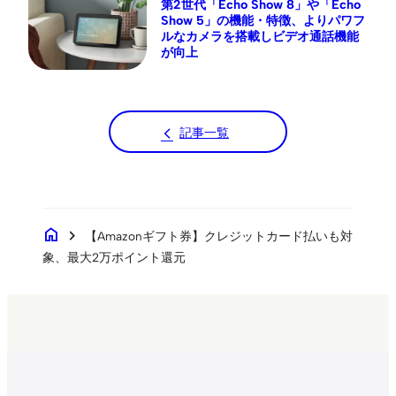
第2世代「Echo Show 8」や「Echo
Show 5」の機能・特徴、よりパワフ
ルなカメラを搭載しビデオ通話機能
が向上
記事一覧
home
chevron_right
【Amazonギフト券】クレジットカード払いも対
象、最大2万ポイント還元