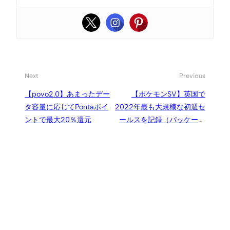
Next
Previous
【povo2.0】あまったデー
【ポケモンSV】英国で
タ容量に応じてPontaポイ
2022年最も大規模な初週セ
ントで最大20％還元
ールスを記録（パッケージ
版売上）