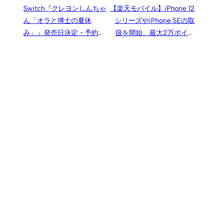
Switch『クレヨンしんちゃ
【楽天モバイル】iPhone 12
ん「オラと博士の夏休
シリーズやiPhone SEの取
み」』発売日決定・予約受
扱を開始、最大2万ポイン
付開始、『ぼくなつ』シリ
ト還元も
ーズの綾部和氏が描く新た
な夏の物語