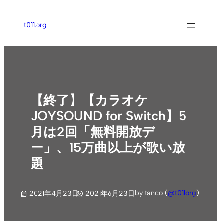
内
容
t011.org
を
ス
キ
ッ
プ
【終了】【カラオケ
JOYSOUND for Switch】5
月は2回「無料開放デ
ー」、15万曲以上が歌い放
題
by tanco (
@t011org
)
2021年4月23日
2021年6月23日