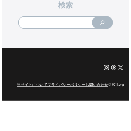
検索
Search
Instagr
Threa
X（旧Tw
当サイトについて
プライバシーポリシー
お問い合わせ
© t011.org