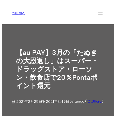
内
容
t011.org
を
ス
キ
ッ
プ
【au PAY】3月の「たぬき
の大恩返し」はスーパー・
ドラッグストア・ローソ
ン・飲食店で20％Pontaポ
イント還元
by tanco (
@t011org
)
2021年2月25日
2021年3月9日