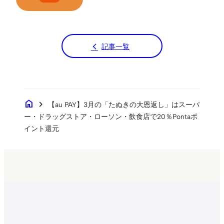
記事一覧
home
chevron_right
【au PAY】3月の「たぬきの大恩返し」はスーパ
ー・ドラッグストア・ローソン・飲食店で20％Pontaポ
イント還元