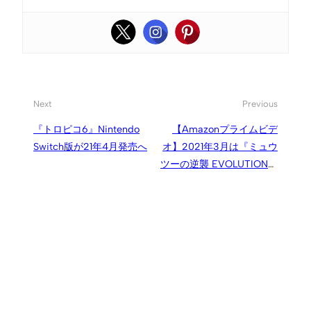
Next
Previous
『トロピコ6』Nintendo
【Amazonプライムビデ
Switch版が21年4月発売へ
オ】2021年3月は『ミュウ
ツーの逆襲 EVOLUTION』
や『星の王子 ニューヨーク
へ行く 2』などが見放題対
象に