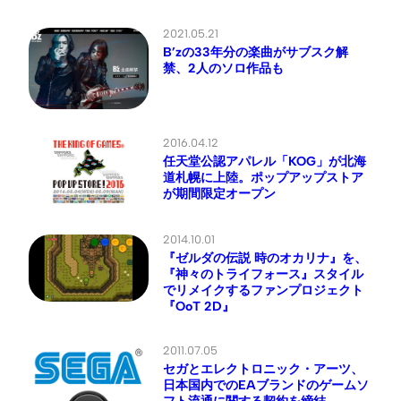
2021.05.21
B’zの33年分の楽曲がサブスク解
禁、2人のソロ作品も
2016.04.12
任天堂公認アパレル「KOG」が北海
道札幌に上陸。ポップアップストア
が期間限定オープン
2014.10.01
『ゼルダの伝説 時のオカリナ』を、
『神々のトライフォース』スタイル
でリメイクするファンプロジェクト
『OoT 2D』
2011.07.05
セガとエレクトロニック・アーツ、
日本国内でのEAブランドのゲームソ
フト流通に関する契約を締結