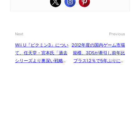
Next
Previous
Wii U『ピクミン3』につい
2012年度の国内ゲーム市場
て、任天堂・宮本氏「過去
規模、3DSが牽引し前年比
シリーズより奥深い戦略性
プラス1.2％で5年ぶりに増
に」
加