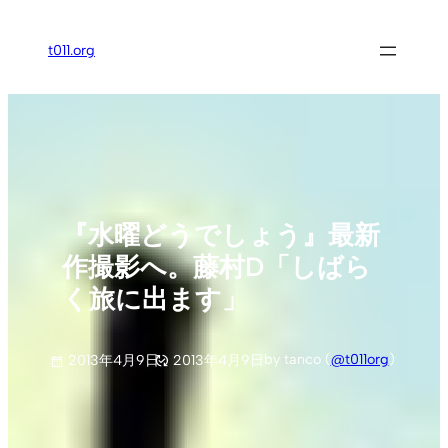
内
容
t011.org
を
ス
キ
ッ
プ
『水曜どうでしょう』最新
作撮影へ。藤村D「しばら
く旅に出ます」
by tanco (
@t011org
)
2013年4月9日
2013年4月9日