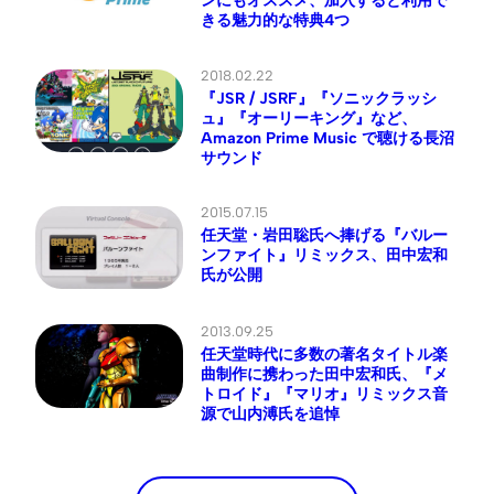
きる魅力的な特典4つ
2018.02.22
『JSR / JSRF』『ソニックラッシ
ュ』『オーリーキング』など、
Amazon Prime Music で聴ける長沼
サウンド
2015.07.15
任天堂・岩田聡氏へ捧げる『バルー
ンファイト』リミックス、田中宏和
氏が公開
2013.09.25
任天堂時代に多数の著名タイトル楽
曲制作に携わった田中宏和氏、『メ
トロイド』『マリオ』リミックス音
源で山内溥氏を追悼