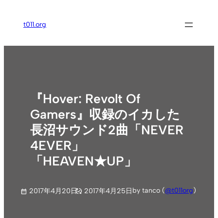
内
容
t011.org
を
ス
キ
ッ
プ
『Hover: Revolt Of
Gamers』収録のイカした
長沼サウンド2曲「NEVER
4EVER」
「HEAVEN★UP」
by tanco (
@t011org
)
2017年4月20日
2017年4月25日