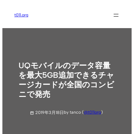
内
容
t011.org
を
ス
キ
ッ
プ
UQモバイルのデータ容量
を最大5GB追加できるチャ
ージカードが全国のコンビ
ニで発売
by tanco (
@t011org
)
2019年3月18日