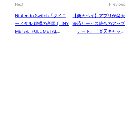
Next
Previous
Nintendo Switch『タイニ
【楽天ペイ】アプリが楽天
ーメタル 虚構の帝国 (TINY
決済サービス統合のアップ
METAL: FULL METAL
デート、「楽天キャッシ
RUMBLE)』が2019年春配
ュ」「楽天ポイントカー
信予定、本格ウォーシミュ
ド」「楽天Edy」がこれ1つ
レーションゲーム新作
で