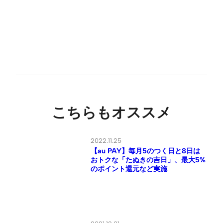
こちらもオススメ
2022.11.25
【au PAY】毎月5のつく日と8日は
おトクな「たぬきの吉日」、最大5%
のポイント還元など実施
2021.12.01
【UQ mobile】2週間お試しできる
「Try UQ mobile」が12月20日で終
了