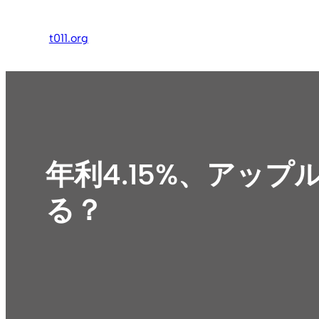
内
容
t011.org
を
ス
キ
ッ
プ
年利4.15%、アッ
る？