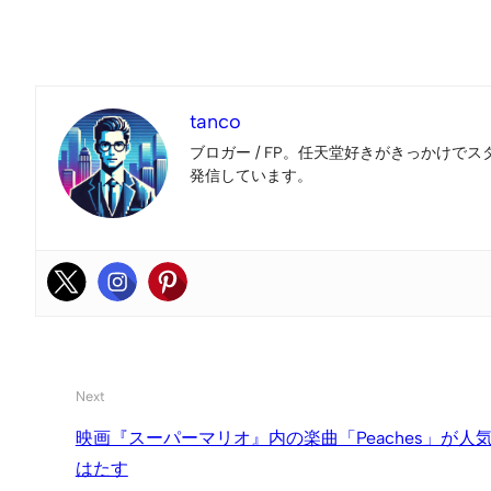
tanco
ブロガー / FP。任天堂好きがきっかけでス
発信しています。
Next
映画『スーパーマリオ』内の楽曲「Peaches」が人
はたす