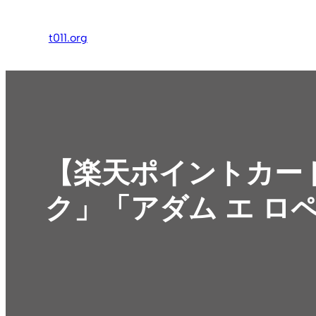
内
容
t011.org
を
ス
キ
ッ
プ
【楽天ポイントカー
ク」「アダム エ ロ