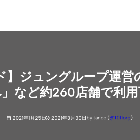
ド】ジュングループ運営
ペ」など約260店舗で利
by tanco (
@t011org
)
2021年1月25日
2021年3月30日