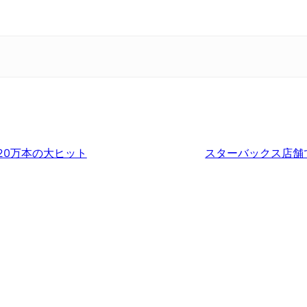
界320万本の大ヒット
スターバックス店舗で「