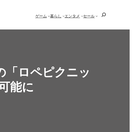
検
ゲーム
暮らし
エンタメ
セール
索
の「ロペピクニッ
用可能に