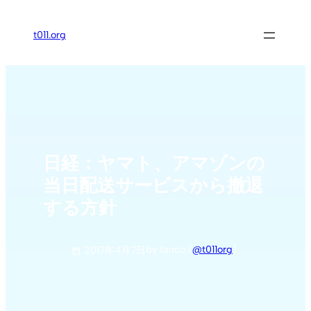
内
容
t011.org
を
ス
キ
ッ
プ
日経：ヤマト、アマゾンの
当日配送サービスから撤退
する方針
by tanco (
@t011org
)
2017年4月7日