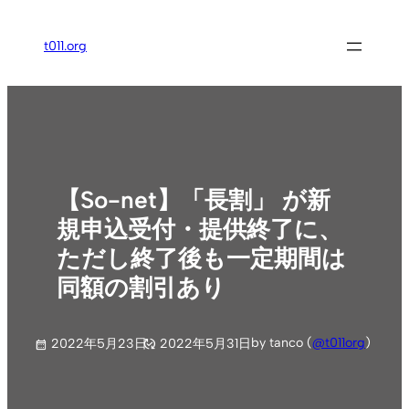
内
容
t011.org
を
ス
キ
ッ
プ
【So-net】「長割」 が新
規申込受付・提供終了に、
ただし終了後も一定期間は
同額の割引あり
by tanco (
@t011org
)
2022年5月23日
2022年5月31日