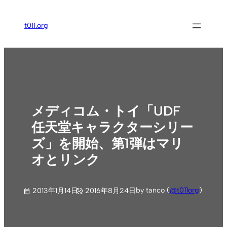
内
容
t011.org
を
ス
キ
ッ
プ
メディコム・トイ「UDF
任天堂キャラクターシリー
ズ」を開始、第1弾はマリ
オとリンク
by tanco (
@t011org
)
2013年1月14日
2016年8月24日