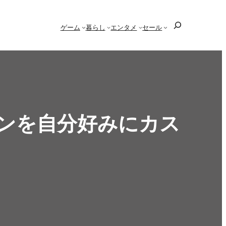
検
ゲーム
暮らし
エンタメ
セール
索
ョンを自分好みにカス