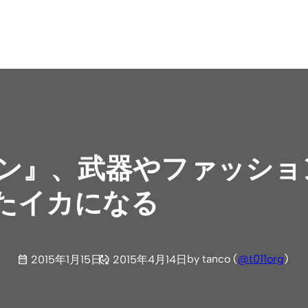
ーン』、武器やファッシ
たイカになる
by tanco (
@t011org
)
2015年1月15日
2015年4月14日