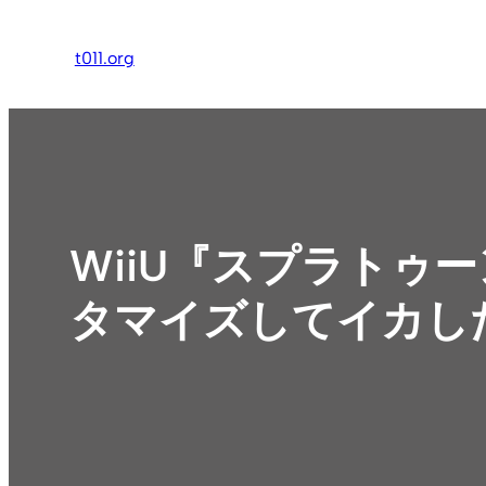
内
容
t011.org
を
ス
キ
ッ
プ
WiiU『スプラトゥ
タマイズしてイカし