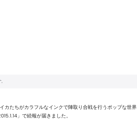
ーン』。イカたちがカラフルなインクで陣取り合戦を行うポップな
2015.1.14」で続報が届きました。