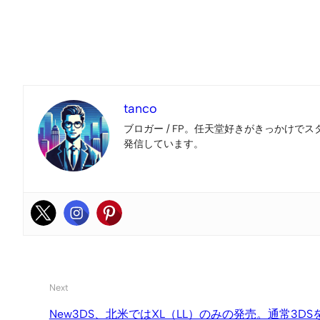
tanco
ブロガー / FP。任天堂好きがきっかけでス
発信しています。
Next
New3DS、北米ではXL（LL）のみの発売。通常3DS