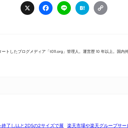
X
Facebook
Line
Hatena
Copy
Link
タートしたブログメディア「t011.org」管理人。運営歴 10 年以上
を終了しLLと2DSの2サイズで展
楽天市場や楽天グループサー