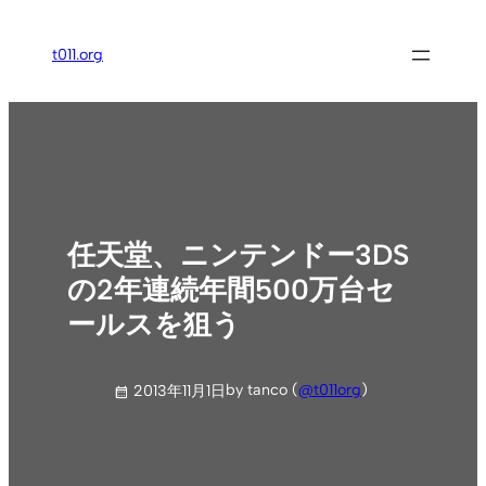
内
容
t011.org
を
ス
キ
ッ
プ
任天堂、ニンテンドー3DS
の2年連続年間500万台セ
ールスを狙う
by tanco (
@t011org
)
2013年11月1日