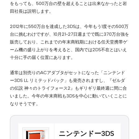
をもっても、500万台の壁を超えることは出来なかったと岩
田社長は説明します。
2012年に550万台を達成した3DSは、今年もう1度その500万
台に挑むわけですが、10月21-27日週までで既に370万台強を
販売しており、これまでの年末商戦期における任天堂携帯ゲ
ーム機の盛り上がりを考えると、国内では2DS不在とはいえ
十分に手の届く位置にあります。
通常は別売りのACアダプタがセットになった「ニンテンド
ー3DS LL リミテッドパック」も発売されますし、『ゼルダ
の伝説 神々のトライフォース2』もギリギリ最終週に間に合
いました。今年の年末商戦も3DSを中心に動いていくことに
なりそうです。
ニンテンドー3DS