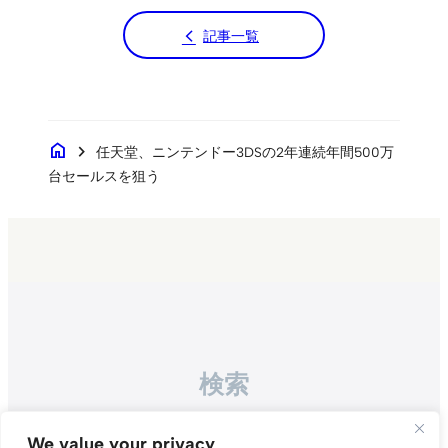
記事一覧
home
chevron_right
任天堂、ニンテンドー3DSの2年連続年間500万
台セールスを狙う
検索
Search
We value your privacy