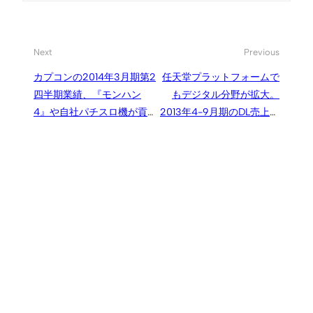
Next
Previous
カプコンの2014年3月期第2
任天堂プラットフォームで
四半期業績、『モンハン
もデジタル分野が拡大。
4』や自社パチスロ機が貢
2013年4-9月期のDL売上高
献し上期最高業績を達成。
は前年同期比2倍以上の114
300万本突破の『モンハン
億円に
4』は通期330万本に目標修
正