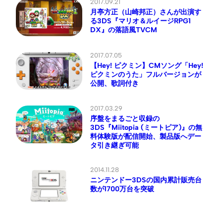
2017.09.21
月亭方正（山崎邦正）さんが出演す
る3DS『マリオ＆ルイージRPG1
DX』の落語風TVCM
2017.07.05
【Hey! ピクミン】CMソング「Hey!
ピクミンのうた」フルバージョンが
公開、歌詞付き
2017.03.29
序盤をまるごと収録の
3DS『Miitopia (ミートピア)』の無
料体験版が配信開始、製品版へデー
タ引き継ぎ可能
2014.11.28
ニンテンドー3DSの国内累計販売台
数が1700万台を突破