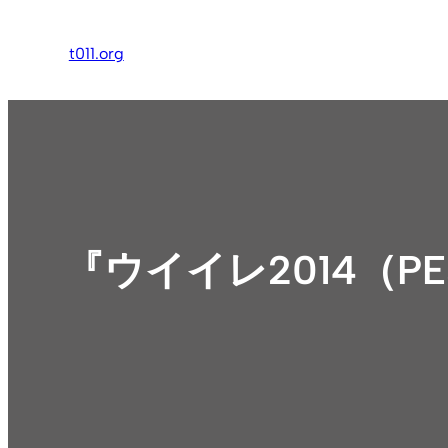
内
容
t011.org
を
ス
キ
ッ
プ
『ウイイレ2014（P