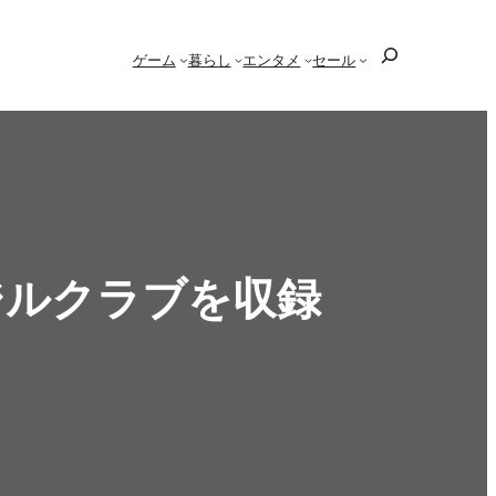
検
ゲーム
暮らし
エンタメ
セール
索
ラジルクラブを収録