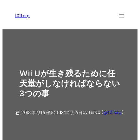
内
容
t011.org
を
ス
キ
ッ
プ
Wii Uが生き残るために任
天堂がしなければならない
3つの事
by tanco (
@t011org
)
2013年2月6日
2013年2月6日