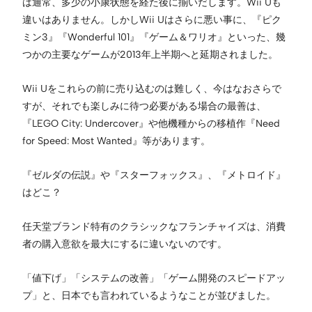
は通常、多少の小康状態を経た後に揃いだします。Wii Uも
違いはありません。しかしWii Uはさらに悪い事に、『ピク
ミン3』『Wonderful 101』『ゲーム＆ワリオ』といった、幾
つかの主要なゲームが2013年上半期へと延期されました。
Wii Uをこれらの前に売り込むのは難しく、今はなおさらで
すが、それでも楽しみに待つ必要がある場合の最善は、
『LEGO City: Undercover』や他機種からの移植作『Need
for Speed: Most Wanted』等があります。
『ゼルダの伝説』や『スターフォックス』、『メトロイド』
はどこ？
任天堂ブランド特有のクラシックなフランチャイズは、消費
者の購入意欲を最大にするに違いないのです。
「値下げ」「システムの改善」「ゲーム開発のスピードアッ
プ」と、日本でも言われているようなことが並びました。