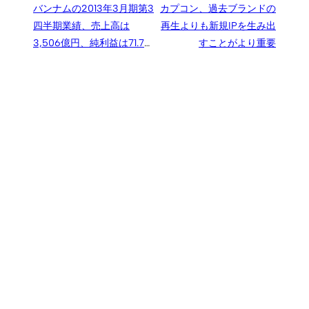
バンナムの2013年3月期第3
カプコン、過去ブランドの
四半期業績、売上高は
再生よりも新規IPを生み出
3,506億円、純利益は71.7%
すことがより重要
増の279億円。3DS『逃走
中』は50万本視野