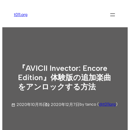
内
容
t011.org
を
ス
キ
ッ
プ
『AVICII Invector: Encore
Edition』体験版の追加楽曲
をアンロックする方法
by tanco (
@t011org
)
2020年10月15日
2020年12月7日