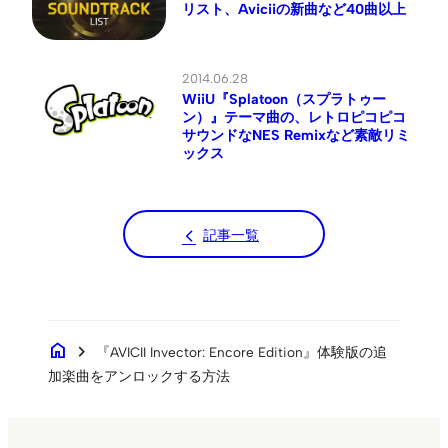
リスト、Aviciiの新曲など40曲以上
2014.06.28
WiiU『Splatoon（スプラトゥー
ン）』テーマ曲の、レトロピコピコ
サウンドなNES Remixなど素敵リミ
ックス
記事一覧
home
chevron_right
『AVICII Invector: Encore Edition』体験版の追
加楽曲をアンロックする方法