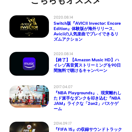
こちらもオススメ
2020.08.14
Switch版『AVICII Invector: Encore
Edition』体験版が海外リリース、
Aviciiの人気楽曲でプレイできるリ
ズムアクション
2020.08.14
【終了】【Amazon Music HD】ハ
イレゾ高音質ストリーミングを90日
間無料で聴けるキャンペーン
2017.04.07
『NBA Playgrounds』、現実離れし
たド派手なダンクを叩き込む『NBA
JAM』ライクな「2on2」バスケゲ
ーム
2014.09.17
『FIFA 15』の収録サウンドトラック