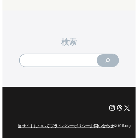
検索
Search
Instagr
Threa
X（旧Tw
当サイトについて
プライバシーポリシー
お問い合わせ
© t011.org