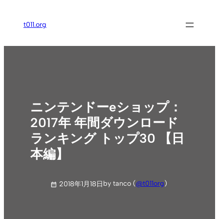
内
容
t011.org
を
ス
キ
ッ
プ
ニンテンドーeショップ：
2017年 年間ダウンロード
ランキング トップ30 【日
本編】
by tanco (
@t011org
)
2018年1月18日