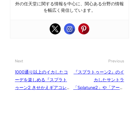
外の任天堂に関する情報を中心に、関心ある分野の情報
を幅広く発信しています。
Next
Previous
1000通り以上のイカしたコ
『スプラトゥーン2』のイ
ーデを楽しめる『スプラト
カしたサントラ
ゥーン2 きせかえギアコレ
「Splatune2」や「アート
クション』
ブック」が11月に発売