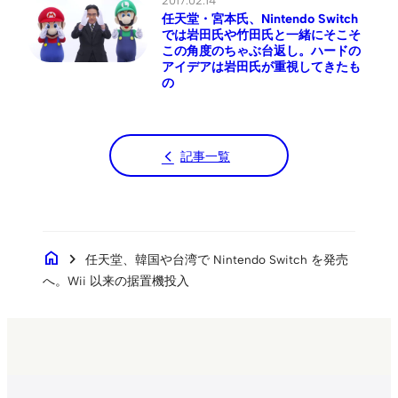
2017.02.14
任天堂・宮本氏、Nintendo Switch
では岩田氏や竹田氏と一緒にそこそ
この角度のちゃぶ台返し。ハードの
アイデアは岩田氏が重視してきたも
の
記事一覧
home
chevron_right
任天堂、韓国や台湾で Nintendo Switch を発売
へ。Wii 以来の据置機投入