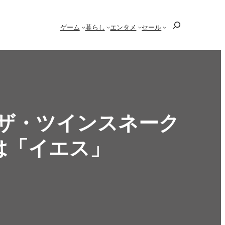
検
ゲーム
暮らし
エンタメ
セール
索
ッド ザ・ツインスネーク
は「イエス」