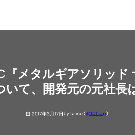
tch：GC『メタルギアソリ
ついて、開発元の元社長
by tanco (
@t011org
)
2017年3月17日