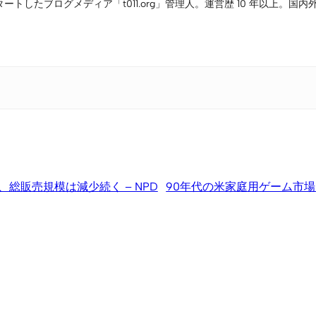
タートしたブログメディア「t011.org」管理人。運営歴 10 年以上
位、総販売規模は減少続く – NPD
90年代の米家庭用ゲーム市場