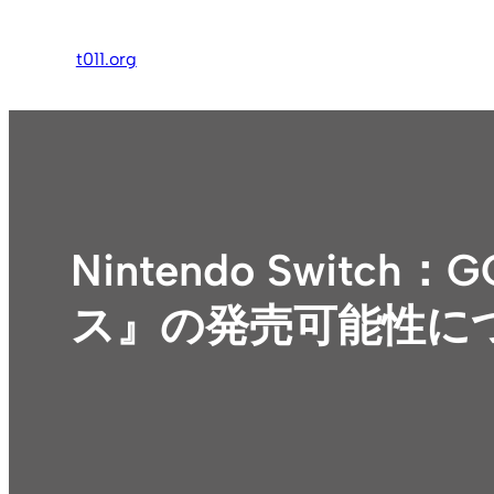
内
容
t011.org
を
ス
キ
ッ
プ
Nintendo Swi
ス』の発売可能性に