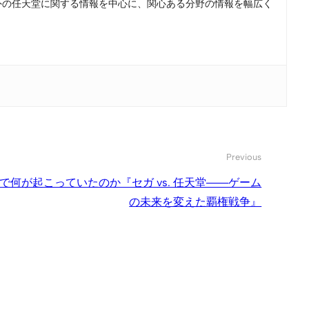
。国内外の任天堂に関する情報を中心に、関心ある分野の情報を幅広く
Previous
で何が起こっていたのか『セガ vs. 任天堂――ゲーム
の未来を変えた覇権戦争』