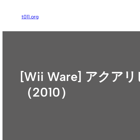
内
容
t011.org
を
ス
キ
ッ
プ
[Wii Ware] ア
（2010）