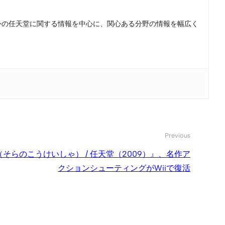
。国内外の任天堂に関する情報を中心に、関心ある分野の情報を幅広く
Previous
者（そらのこうけいしゃ） / 任天堂（2009）』、名作ア
クションシューティングがWiiで復活