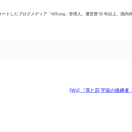
タートしたブログメディア「t011.org」管理人。運営歴 10 年以上
[Wii] 『罪と罰 宇宙の後継