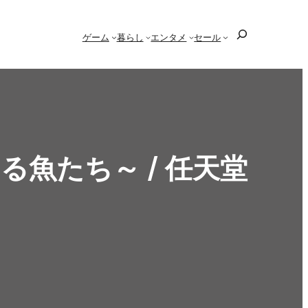
検
ゲーム
暮らし
エンタメ
セール
索
める魚たち～ / 任天堂