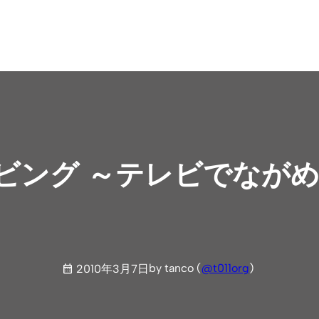
クアリビング ～テレビでなが
by tanco (
@t011org
)
2010年3月7日