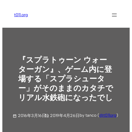
内
容
t011.org
を
ス
キ
ッ
プ
『スプラトゥーン ウォー
ターガン』、ゲーム内に登
場する「スプラシュータ
ー」がそのままのカタチで
リアル水鉄砲になったでし
by tanco (
@t011org
)
2016年3月16日
2019年4月26日