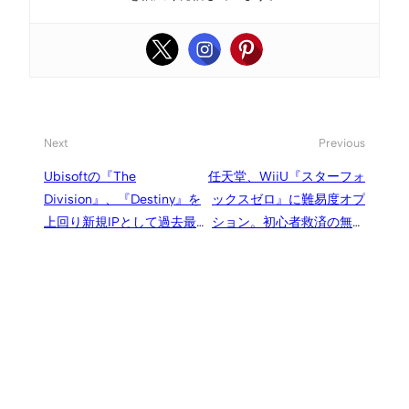
Next
Previous
Ubisoftの『The
任天堂、WiiU『スターフォ
Division』、『Destiny』を
ックスゼロ』に難易度オプ
上回り新規IPとして過去最
ション。初心者救済の無敵
大の初週販売額を達成
アーウィンや、熟練者向け
の高難易度モード