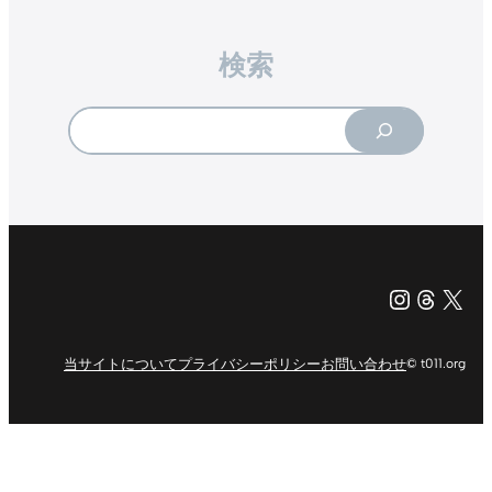
検索
Search
Instagr
Threa
X（旧Tw
当サイトについて
プライバシーポリシー
お問い合わせ
© t011.org